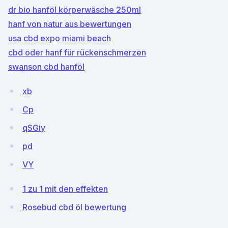
dr bio hanföl körperwäsche 250ml
hanf von natur aus bewertungen
usa cbd expo miami beach
cbd oder hanf für rückenschmerzen
swanson cbd hanföl
xb
Cp
qSGiy
pd
VY
1 zu 1 mit den effekten
Rosebud cbd öl bewertung