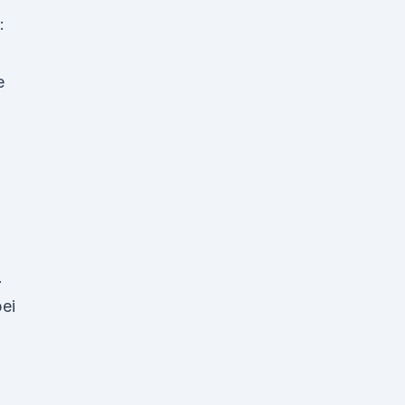
:
e
.
ei