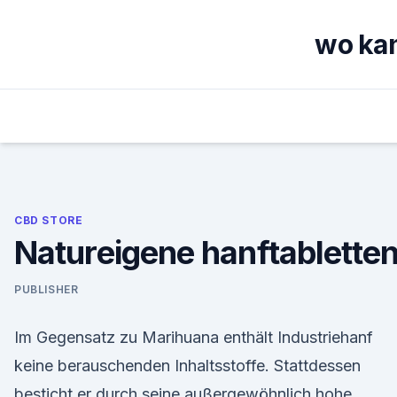
Skip
to
wo kan
content
CBD STORE
Natureigene hanftablette
PUBLISHER
Im Gegensatz zu Marihuana enthält Industriehanf
keine berauschenden Inhaltsstoffe. Stattdessen
besticht er durch seine außergewöhnlich hohe