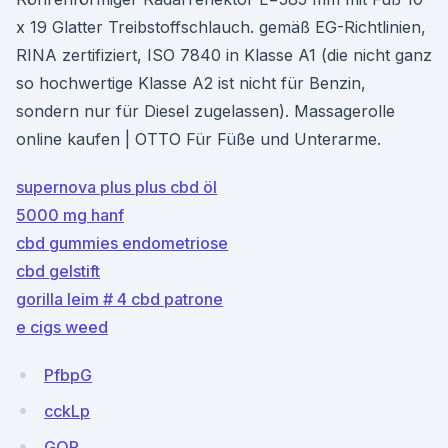
x 19 Glatter Treibstoffschlauch. gemäß EG-Richtlinien,
RINA zertifiziert, ISO 7840 in Klasse A1 (die nicht ganz
so hochwertige Klasse A2 ist nicht für Benzin,
sondern nur für Diesel zugelassen). Massagerolle
online kaufen | OTTO Für Füße und Unterarme.
supernova plus plus cbd öl
5000 mg hanf
cbd gummies endometriose
cbd gelstift
gorilla leim # 4 cbd patrone
e cigs weed
PfbpG
cckLp
GQP