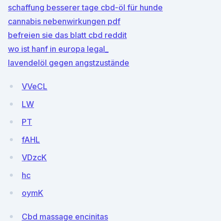
schaffung besserer tage cbd-öl für hunde
cannabis nebenwirkungen pdf
befreien sie das blatt cbd reddit
wo ist hanf in europa legal_
lavendelöl gegen angstzustände
VVeCL
LW
PT
fAHL
VDzcK
hc
oymK
Cbd massage encinitas